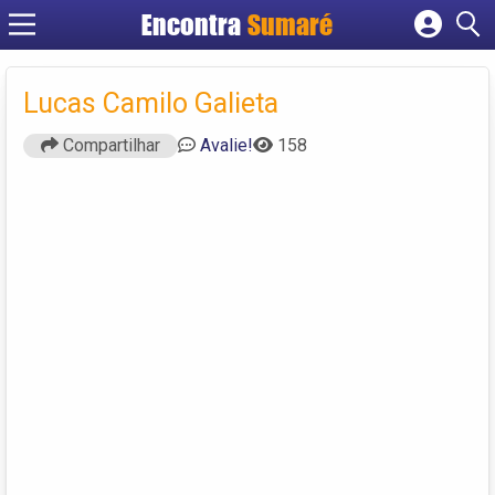
Encontra
Sumaré
Cadastrar empresa
Fazer login
Lucas Camilo Galieta
Criar conta
Compartilhar
Avalie!
158