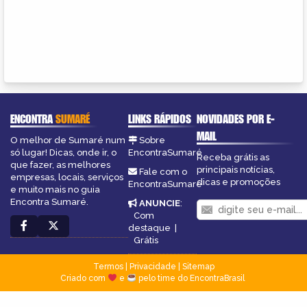
ENCONTRA
SUMARÉ
LINKS RÁPIDOS
NOVIDADES POR E-
MAIL
O melhor de Sumaré num
Sobre
só lugar! Dicas, onde ir, o
EncontraSumaré
Receba grátis as
que fazer, as melhores
principais notícias,
Fale com o
empresas, locais, serviços
dicas e promoções
EncontraSumaré
e muito mais no guia
Encontra Sumaré.
ANUNCIE
:
Com
destaque
|
Grátis
Termos
|
Privacidade
|
Sitemap
Criado com
e
pelo time do EncontraBrasil