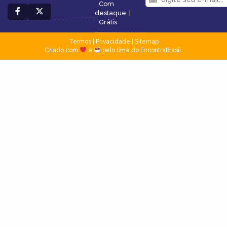
Com
destaque
|
Grátis
Termos
|
Privacidade
|
Sitemap
Criado com
e
pelo time do EncontraBrasil