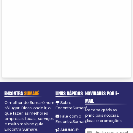
ENCONTRA
SUMARÉ
LINKS RÁPIDOS
NOVIDADES POR E-
MAIL
O melhor de Sumaré num
Sobre
só lugar! Dicas, onde ir, o
EncontraSumaré
Receba grátis as
que fazer, as melhores
principais notícias,
Fale com o
empresas, locais, serviços
dicas e promoções
EncontraSumaré
e muito mais no guia
Encontra Sumaré.
ANUNCIE
: