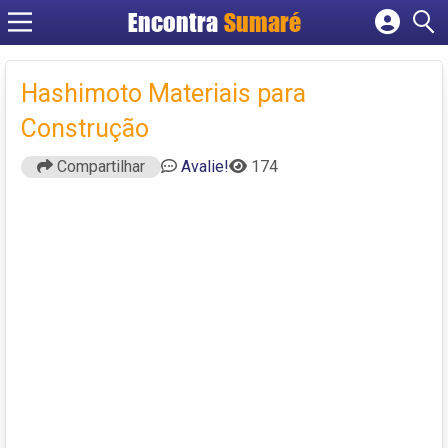
Encontra
Sumaré
Cadastrar empresa
Fazer login
Hashimoto Materiais para
Criar conta
Construção
Compartilhar
Avalie!
174