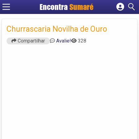
Encontra
Sumaré
Cadastrar empresa
Fazer login
Churrascaria Novilha de Ouro
Criar conta
Compartilhar
Avalie!
328