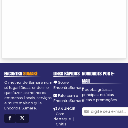
ENCONTRA
SUMARÉ
LINKS RÁPIDOS
NOVIDADES POR E-
MAIL
O melhor de Sumaré num
Sobre
só lugar! Dicas, onde ir, o
EncontraSumaré
Receba grátis as
que fazer, as melhores
principais notícias,
Fale com o
empresas, locais, serviços
dicas e promoções
EncontraSumaré
e muito mais no guia
Encontra Sumaré.
ANUNCIE
:
Com
destaque
|
Grátis