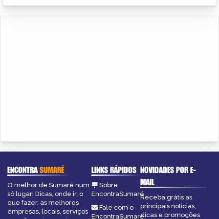
ENCONTRA
SUMARÉ
LINKS RÁPIDOS
NOVIDADES POR E-
MAIL
O melhor de Sumaré num
Sobre
só lugar! Dicas, onde ir, o
EncontraSumaré
Receba grátis as
que fazer, as melhores
principais notícias,
Fale com o
empresas, locais, serviços
dicas e promoções
EncontraSumaré