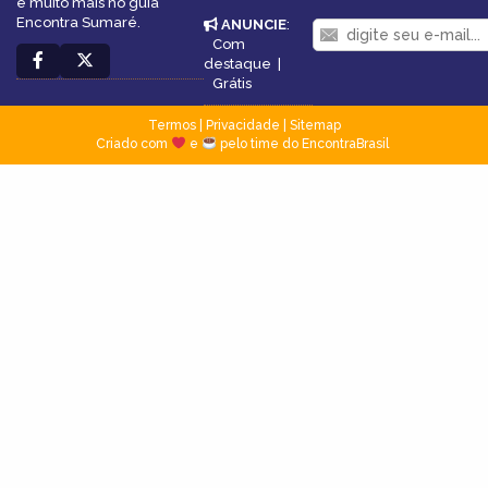
e muito mais no guia
Encontra Sumaré.
ANUNCIE
:
Com
destaque
|
Grátis
Termos
|
Privacidade
|
Sitemap
Criado com
e
pelo time do EncontraBrasil