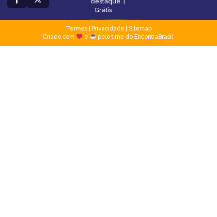
destaque
|
Grátis
Termos
|
Privacidade
|
Sitemap
Criado com
e
pelo time do EncontraBrasil