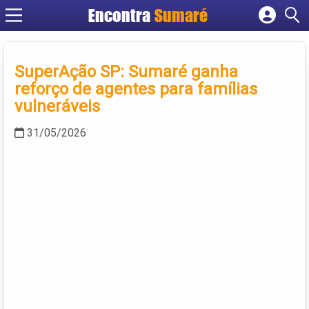
Encontra
Sumaré
Cadastrar empresa
Fazer login
SuperAção SP: Sumaré ganha
Criar conta
reforço de agentes para famílias
vulneráveis
31/05/2026