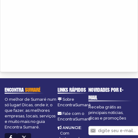
ENCONTRA
SUMARÉ
LINKS RÁPIDOS
NOVIDADES POR E-
MAIL
O melhor de Sumaré num
Sobre
só lugar! Dicas, onde ir, o
EncontraSumaré
Receba grátis as
que fazer, as melhores
principais notícias,
Fale com o
empresas, locais, serviços
dicas e promoções
EncontraSumaré
e muito mais no guia
Encontra Sumaré.
ANUNCIE
:
Com