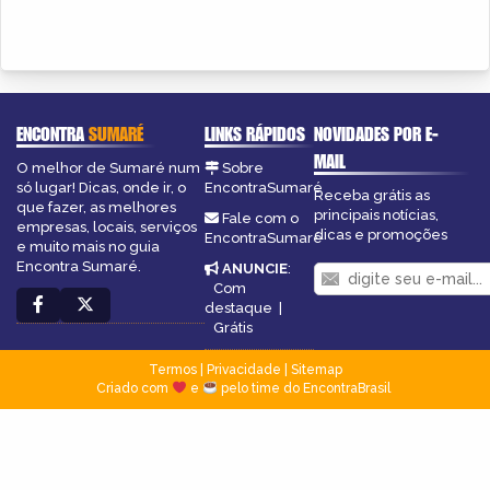
ENCONTRA
SUMARÉ
LINKS RÁPIDOS
NOVIDADES POR E-
MAIL
O melhor de Sumaré num
Sobre
só lugar! Dicas, onde ir, o
EncontraSumaré
Receba grátis as
que fazer, as melhores
principais notícias,
Fale com o
empresas, locais, serviços
dicas e promoções
EncontraSumaré
e muito mais no guia
Encontra Sumaré.
ANUNCIE
:
Com
destaque
|
Grátis
Termos
|
Privacidade
|
Sitemap
Criado com
e
pelo time do EncontraBrasil