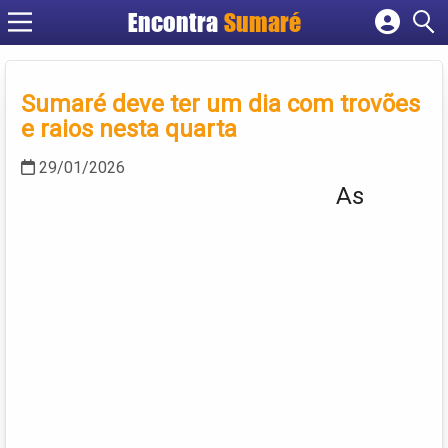
Encontra
Sumaré
Cadastrar empresa
Fazer login
Sumaré deve ter um dia com trovões
Criar conta
e raios nesta quarta
29/01/2026
As