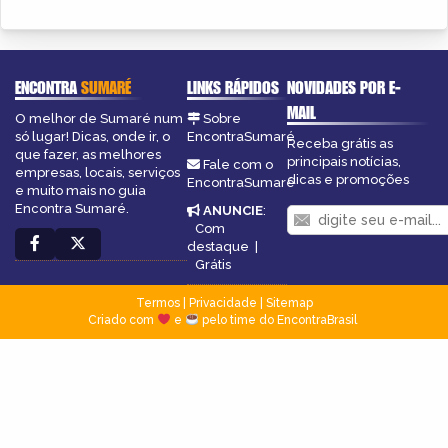
ENCONTRA
SUMARÉ
LINKS RÁPIDOS
NOVIDADES POR E-
MAIL
O melhor de Sumaré num
Sobre
só lugar! Dicas, onde ir, o
EncontraSumaré
Receba grátis as
que fazer, as melhores
principais notícias,
Fale com o
empresas, locais, serviços
dicas e promoções
EncontraSumaré
e muito mais no guia
Encontra Sumaré.
ANUNCIE
:
Com
destaque
|
Grátis
Termos
|
Privacidade
|
Sitemap
Criado com
e
pelo time do EncontraBrasil