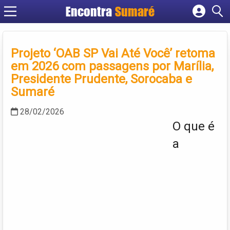
Encontra
Sumaré
Cadastrar empresa
Fazer login
Projeto ‘OAB SP Vai Até Você’ retoma
Criar conta
em 2026 com passagens por Marília,
Presidente Prudente, Sorocaba e
Sumaré
28/02/2026
O que é
a