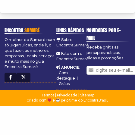
ENCONTRA
SUMARÉ
LINKS RÁPIDOS
NOVIDADES POR E-
MAIL
O melhor de Sumaré num
Sobre
só lugar! Dicas, onde ir, o
EncontraSumaré
Receba grátis as
que fazer, as melhores
principais notícias,
Fale com o
empresas, locais, serviços
dicas e promoções
EncontraSumaré
e muito mais no guia
Encontra Sumaré.
ANUNCIE
:
Com
destaque
|
Grátis
Termos
|
Privacidade
|
Sitemap
Criado com
e
pelo time do EncontraBrasil