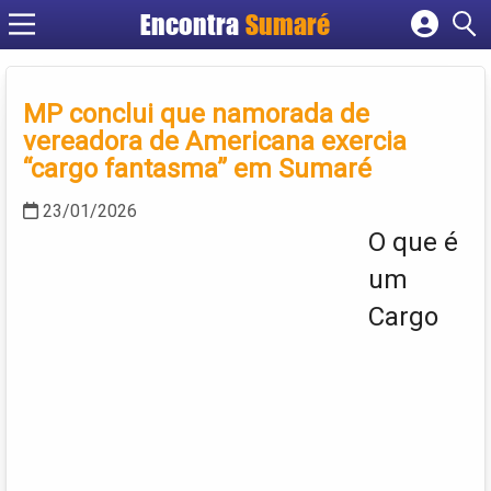
Encontra
Sumaré
Cadastrar empresa
Fazer login
MP conclui que namorada de
Criar conta
vereadora de Americana exercia
“cargo fantasma” em Sumaré
23/01/2026
O que é
um
Cargo