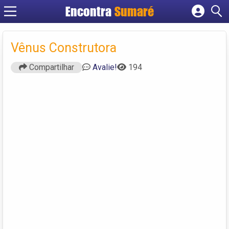
Encontra
Sumaré
Cadastrar empresa
Fazer login
Vênus Construtora
Criar conta
Compartilhar
Avalie!
194