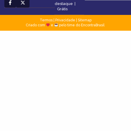
destaque
|
Grátis
Termos
|
Privacidade
|
Sitemap
Criado com
e
pelo time do EncontraBrasil