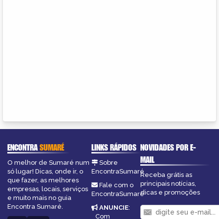
ENCONTRA
SUMARÉ
LINKS RÁPIDOS
NOVIDADES POR E-
MAIL
O melhor de Sumaré num
Sobre
só lugar! Dicas, onde ir, o
EncontraSumaré
Receba grátis as
que fazer, as melhores
principais notícias,
Fale com o
empresas, locais, serviços
dicas e promoções
EncontraSumaré
e muito mais no guia
Encontra Sumaré.
ANUNCIE
:
Com