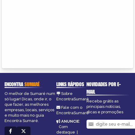
ENCONTRA
SUMARÉ
LINKS RÁPIDOS
NOVIDADES POR E-
MAIL
O melhor de Sumaré num
Sobre
só lugar! Dicas, onde ir, o
EncontraSumaré
Receba grátis as
que fazer, as melhores
principais notícias,
Fale com o
empresas, locais, serviços
dicas e promoções
EncontraSumaré
e muito mais no guia
Encontra Sumaré.
ANUNCIE
:
Com
destaque
|