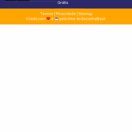
Grátis
Termos
|
Privacidade
|
Sitemap
Criado com
e
pelo time do EncontraBrasil