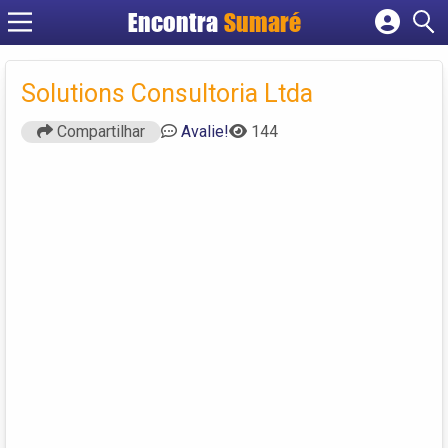
Encontra
Sumaré
Cadastrar empresa
Fazer login
Solutions Consultoria Ltda
Criar conta
Compartilhar
Avalie!
144