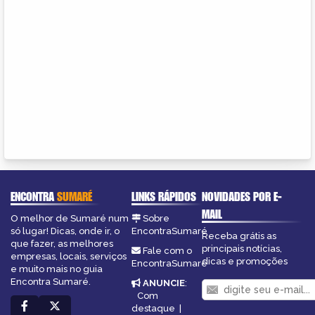
ENCONTRA
SUMARÉ
LINKS RÁPIDOS
NOVIDADES POR E-
MAIL
O melhor de Sumaré num
Sobre
só lugar! Dicas, onde ir, o
EncontraSumaré
Receba grátis as
que fazer, as melhores
principais notícias,
Fale com o
empresas, locais, serviços
dicas e promoções
EncontraSumaré
e muito mais no guia
Encontra Sumaré.
ANUNCIE
:
Com
destaque
|