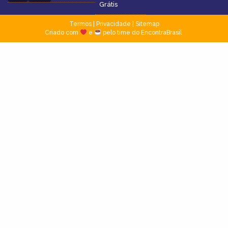
Grátis
Termos
|
Privacidade
|
Sitemap
Criado com
e
pelo time do EncontraBrasil