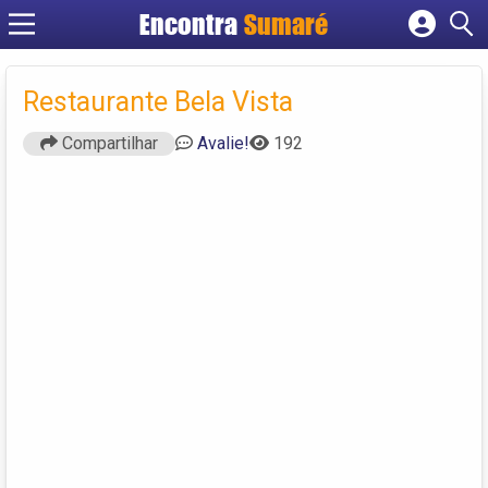
Encontra
Sumaré
Cadastrar empresa
Fazer login
Restaurante Bela Vista
Criar conta
Compartilhar
Avalie!
192