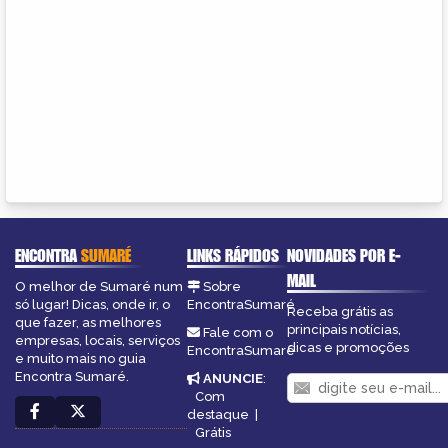
ENCONTRA
SUMARÉ
LINKS RÁPIDOS
NOVIDADES POR E-
MAIL
O melhor de Sumaré num
Sobre
só lugar! Dicas, onde ir, o
EncontraSumaré
Receba grátis as
que fazer, as melhores
principais notícias,
Fale com o
empresas, locais, serviços
dicas e promoções
EncontraSumaré
e muito mais no guia
Encontra Sumaré.
ANUNCIE
:
Com
destaque
|
Grátis