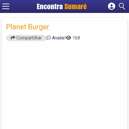
Encontra
Sumaré
Cadastrar empresa
Fazer login
Planet Burger
Criar conta
Compartilhar
Avalie!
168