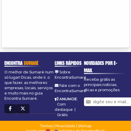
ENCONTRA
SUMARÉ
LINKS RÁPIDOS
NOVIDADES POR E-
MAIL
O melhor de Sumaré num
Sobre
só lugar! Dicas, onde ir, o
EncontraSumaré
Receba grátis as
que fazer, as melhores
principais notícias,
Fale com o
empresas, locais, serviços
dicas e promoções
EncontraSumaré
e muito mais no guia
Encontra Sumaré.
ANUNCIE
:
Com
destaque
|
Grátis
Termos
|
Privacidade
|
Sitemap