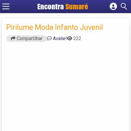
Encontra
Sumaré
Cadastrar empresa
Fazer login
Pirilume Moda Infanto Juvenil
Criar conta
Compartilhar
Avalie!
222