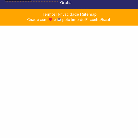
Grátis
Termos
|
Privacidade
|
Sitemap
Criado com
e
pelo time do EncontraBrasil