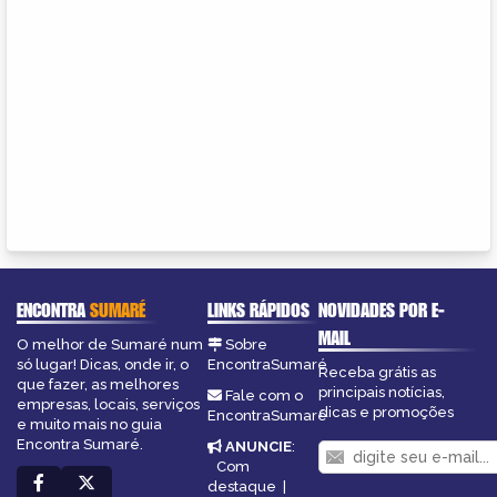
ENCONTRA
SUMARÉ
LINKS RÁPIDOS
NOVIDADES POR E-
MAIL
O melhor de Sumaré num
Sobre
só lugar! Dicas, onde ir, o
EncontraSumaré
Receba grátis as
que fazer, as melhores
principais notícias,
Fale com o
empresas, locais, serviços
dicas e promoções
EncontraSumaré
e muito mais no guia
Encontra Sumaré.
ANUNCIE
:
Com
destaque
|