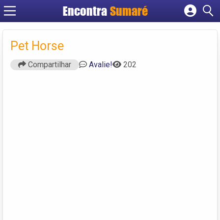
Encontra
Sumaré
Cadastrar empresa
Fazer login
Pet Horse
Criar conta
Compartilhar
Avalie!
202