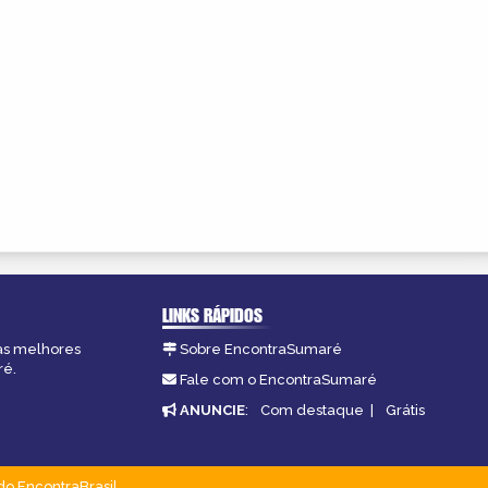
LINKS RÁPIDOS
 as melhores
Sobre EncontraSumaré
ré.
Fale com o EncontraSumaré
ANUNCIE
:
Com destaque
|
Grátis
do EncontraBrasil