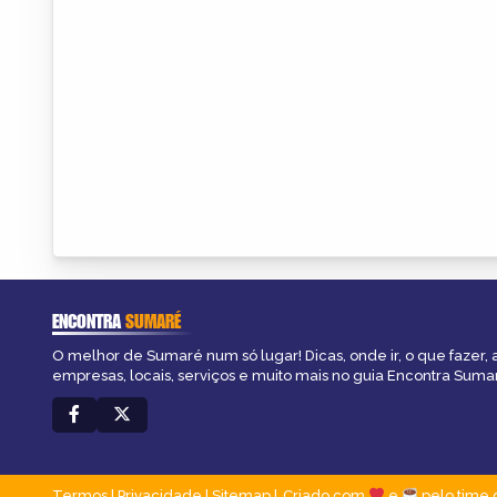
ENCONTRA
SUMARÉ
O melhor de Sumaré num só lugar! Dicas, onde ir, o que fazer,
empresas, locais, serviços e muito mais no guia Encontra Suma
Termos
|
Privacidade
|
Sitemap
Criado com
e
pelo time 