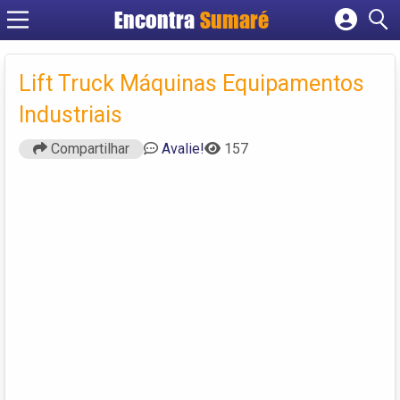
Encontra
Sumaré
Cadastrar empresa
Fazer login
Lift Truck Máquinas Equipamentos
Criar conta
Industriais
Compartilhar
Avalie!
157