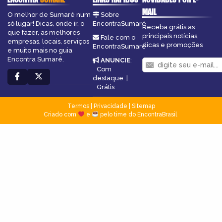
MAIL
O melhor de Sumaré num
Sobre
só lugar! Dicas, onde ir, o
EncontraSumaré
Receba grátis as
que fazer, as melhores
principais notícias,
Fale com o
empresas, locais, serviços
dicas e promoções
EncontraSumaré
e muito mais no guia
Encontra Sumaré.
ANUNCIE
:
Com
destaque
|
Grátis
Termos
|
Privacidade
|
Sitemap
Criado com
e
pelo time do EncontraBrasil