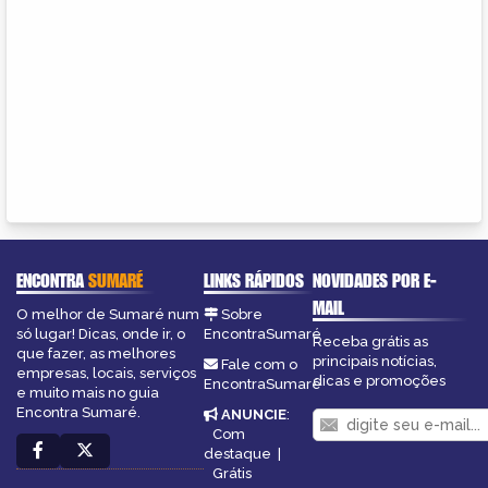
ENCONTRA
SUMARÉ
LINKS RÁPIDOS
NOVIDADES POR E-
MAIL
O melhor de Sumaré num
Sobre
só lugar! Dicas, onde ir, o
EncontraSumaré
Receba grátis as
que fazer, as melhores
principais notícias,
Fale com o
empresas, locais, serviços
dicas e promoções
EncontraSumaré
e muito mais no guia
Encontra Sumaré.
ANUNCIE
:
Com
destaque
|
Grátis