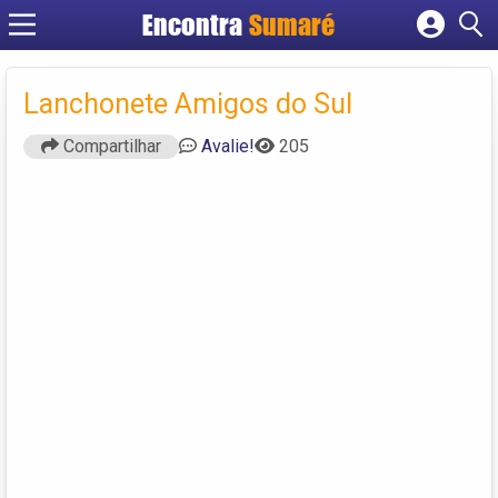
Encontra
Sumaré
Cadastrar empresa
Fazer login
Lanchonete Amigos do Sul
Criar conta
Compartilhar
Avalie!
205