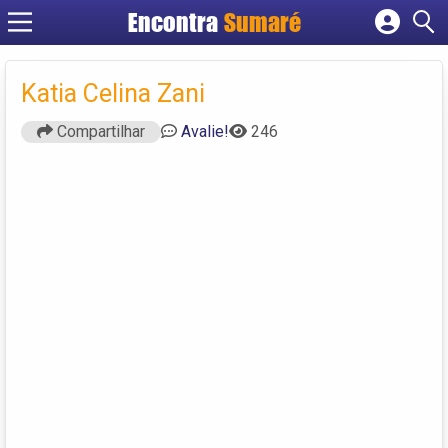
Encontra
Sumaré
Cadastrar empresa
Fazer login
Katia Celina Zani
Criar conta
Compartilhar
Avalie!
246