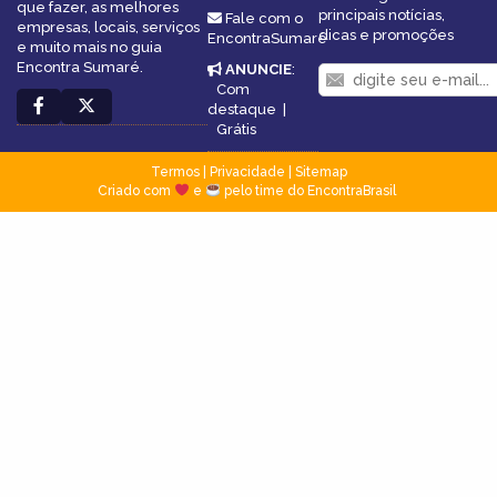
que fazer, as melhores
principais notícias,
Fale com o
empresas, locais, serviços
dicas e promoções
EncontraSumaré
e muito mais no guia
Encontra Sumaré.
ANUNCIE
:
Com
destaque
|
Grátis
Termos
|
Privacidade
|
Sitemap
Criado com
e
pelo time do EncontraBrasil