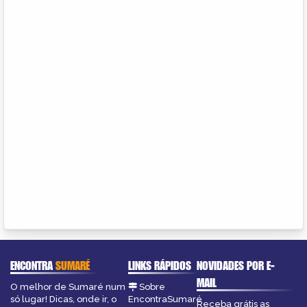
ENCONTRA
SUMARÉ
LINKS RÁPIDOS
NOVIDADES POR E-
MAIL
O melhor de Sumaré num
Sobre
só lugar! Dicas, onde ir, o
EncontraSumaré
Receba grátis as