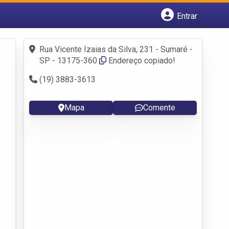
Entrar
Cadastrar empresa
Fazer login
Rua Vicente Izaias da Silva, 231 - Sumaré -
Criar conta
SP - 13175-360
Endereço copiado!
(19) 3883-3613
Mapa
Comente