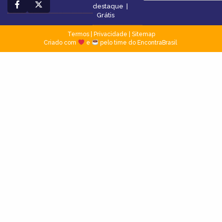
destaque
|
Grátis
Termos
|
Privacidade
|
Sitemap
Criado com
e
pelo time do EncontraBrasil