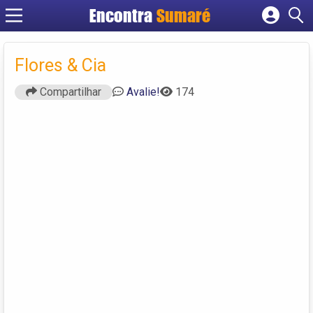
Encontra
Sumaré
Cadastrar empresa
Fazer login
Flores & Cia
Criar conta
Compartilhar
Avalie!
174