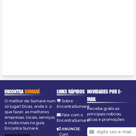
ENCONTRA
SUMARÉ
LINKS RÁPIDOS
NOVIDADES POR E-
MAIL
O melhor de Sumaré num
Sobre
só lugar! Dicas, onde ir, o
EncontraSumaré
Receba grátis as
que fazer, as melhores
principais notícias,
Fale com o
empresas, locais, serviços
dicas e promoções
EncontraSumaré
e muito mais no guia
Encontra Sumaré.
ANUNCIE
:
Com