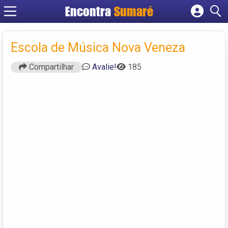
Encontra
Sumaré
Cadastrar empresa
Fazer login
Escola de Música Nova Veneza
Criar conta
Compartilhar
Avalie!
185