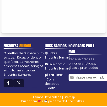
ENCONTRA
SUMARÉ
LINKS RÁPIDOS
NOVIDADES POR E-
MAIL
O melhor de Sumaré num
Sobre
só lugar! Dicas, onde ir, o
EncontraSumaré
Receba grátis as
que fazer, as melhores
principais notícias,
Fale com o
empresas, locais, serviços
dicas e promoções
EncontraSumaré
e muito mais no guia
Encontra Sumaré.
ANUNCIE
:
Com
destaque
|
Grátis
Termos
|
Privacidade
|
Sitemap
Criado com
e
pelo time do EncontraBrasil