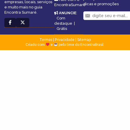
empresas, locais, serviços
dicas e promoções
EncontraSumaré
e muito mais no guia
Encontra Sumaré.
ANUNCIE
:
Com
destaque
|
Grátis
Termos
|
Privacidade
|
Sitemap
Criado com
e
pelo time do EncontraBrasil