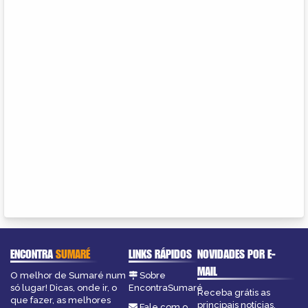
ENCONTRA
SUMARÉ
LINKS RÁPIDOS
NOVIDADES POR E-
MAIL
O melhor de Sumaré num
Sobre
só lugar! Dicas, onde ir, o
EncontraSumaré
Receba grátis as
que fazer, as melhores
principais notícias,
Fale com o