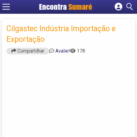
Encontra
Sumaré
Cadastrar empresa
Fazer login
Cilgastec Indústria Importação e
Criar conta
Exportação
Compartilhar
Avalie!
178