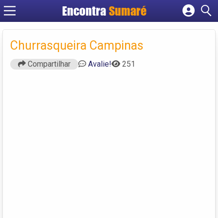
Encontra
Sumaré
Cadastrar empresa
Fazer login
Churrasqueira Campinas
Criar conta
Compartilhar
Avalie!
251