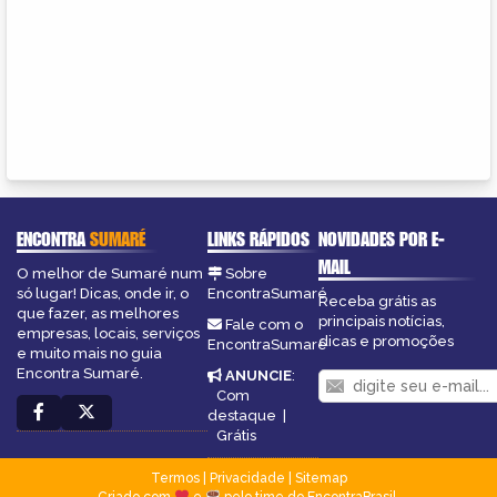
ENCONTRA
SUMARÉ
LINKS RÁPIDOS
NOVIDADES POR E-
MAIL
O melhor de Sumaré num
Sobre
só lugar! Dicas, onde ir, o
EncontraSumaré
Receba grátis as
que fazer, as melhores
principais notícias,
Fale com o
empresas, locais, serviços
dicas e promoções
EncontraSumaré
e muito mais no guia
Encontra Sumaré.
ANUNCIE
:
Com
destaque
|
Grátis
Termos
|
Privacidade
|
Sitemap
Criado com
e
pelo time do EncontraBrasil