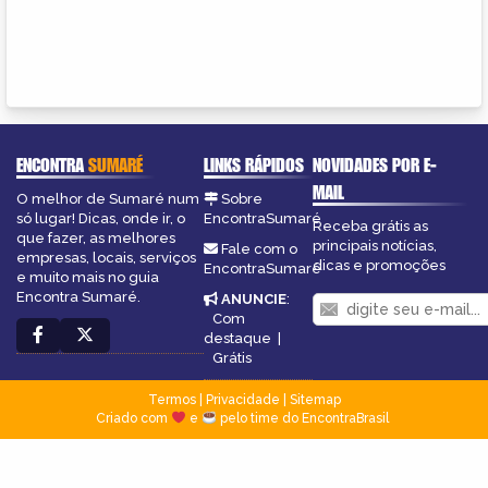
ENCONTRA
SUMARÉ
LINKS RÁPIDOS
NOVIDADES POR E-
MAIL
O melhor de Sumaré num
Sobre
só lugar! Dicas, onde ir, o
EncontraSumaré
Receba grátis as
que fazer, as melhores
principais notícias,
Fale com o
empresas, locais, serviços
dicas e promoções
EncontraSumaré
e muito mais no guia
Encontra Sumaré.
ANUNCIE
:
Com
destaque
|
Grátis
Termos
|
Privacidade
|
Sitemap
Criado com
e
pelo time do EncontraBrasil