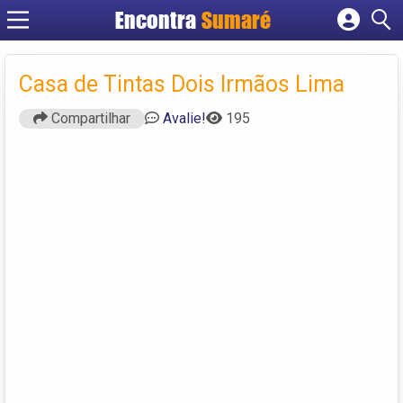
Encontra
Sumaré
Cadastrar empresa
Fazer login
Casa de Tintas Dois Irmãos Lima
Criar conta
Compartilhar
Avalie!
195