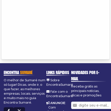
ENCONTRA
SUMARÉ
LINKS RÁPIDOS
NOVIDADES POR E-
MAIL
O melhor de Sumaré num
Sobre
só lugar! Dicas, onde ir, o
EncontraSumaré
Receba grátis as
que fazer, as melhores
principais notícias,
Fale com o
empresas, locais, serviços
dicas e promoções
EncontraSumaré
e muito mais no guia
Encontra Sumaré.
ANUNCIE
:
Com