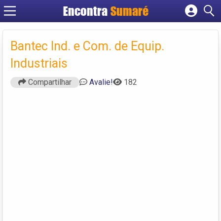
Encontra
Sumaré
Cadastrar empresa
Fazer login
Bantec Ind. e Com. de Equip.
Criar conta
Industriais
Compartilhar
Avalie!
182