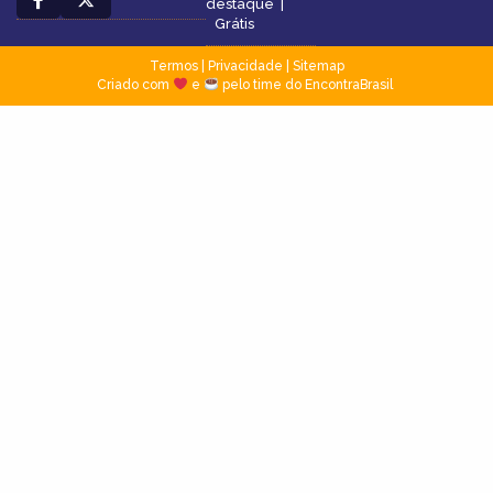
destaque
|
Grátis
Termos
|
Privacidade
|
Sitemap
Criado com
e
pelo time do EncontraBrasil