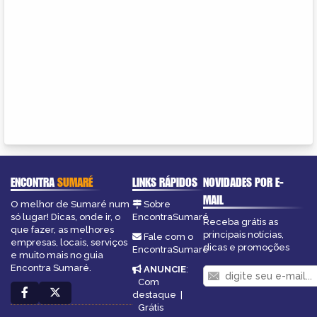
ENCONTRA
SUMARÉ
LINKS RÁPIDOS
NOVIDADES POR E-
MAIL
O melhor de Sumaré num
Sobre
só lugar! Dicas, onde ir, o
EncontraSumaré
Receba grátis as
que fazer, as melhores
principais notícias,
Fale com o
empresas, locais, serviços
dicas e promoções
EncontraSumaré
e muito mais no guia
Encontra Sumaré.
ANUNCIE
:
Com
destaque
|
Grátis