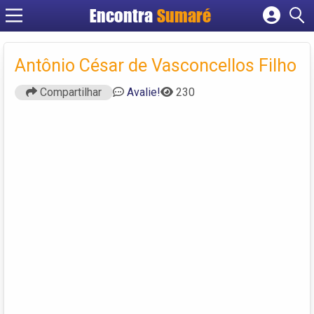
Encontra
Sumaré
Cadastrar empresa
Fazer login
Antônio César de Vasconcellos Filho
Criar conta
Compartilhar
Avalie!
230