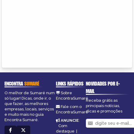
ENCONTRA
SUMARÉ
LINKS RÁPIDOS
NOVIDADES POR E-
MAIL
O melhor de Sumaré num
Sobre
só lugar! Dicas, onde ir, o
EncontraSumaré
Receba grátis as
que fazer, as melhores
principais notícias,
Fale com o
empresas, locais, serviços
dicas e promoções
EncontraSumaré
e muito mais no guia
Encontra Sumaré.
ANUNCIE
:
Com
destaque
|