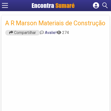
Encontra
Sumaré
Cadastrar empresa
Fazer login
A R Marson Materiais de Construção
Criar conta
Compartilhar
Avalie!
274