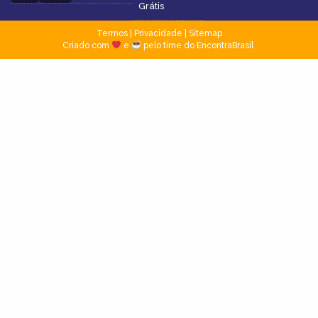
Grátis
Termos
|
Privacidade
|
Sitemap
Criado com
e
pelo time do EncontraBrasil