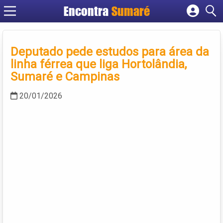
Encontra
Sumaré
Cadastrar empresa
Fazer login
Deputado pede estudos para área da
Criar conta
linha férrea que liga Hortolândia,
Sumaré e Campinas
20/01/2026