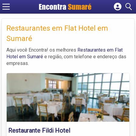
Encontra
Sumaré
Cadastrar empresa
Fazer login
Restaurantes em Flat Hotel em
Criar conta
Sumaré
Aqui você Encontra! os melhores
Restaurantes em Flat
Hotel em Sumaré
e região, com telefone e endereço das
empresas.
Restaurante Fildi Hotel