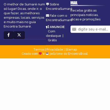
MAIL
O melhor de Sumaré num
Sobre
só lugar! Dicas, onde ir, o
EncontraSumaré
Receba grátis as
que fazer, as melhores
principais notícias,
Fale com o
empresas, locais, serviços
dicas e promoções
EncontraSumaré
e muito mais no guia
Encontra Sumaré.
ANUNCIE
:
Com
destaque
|
Grátis
Termos
|
Privacidade
|
Sitemap
Criado com
e
pelo time do EncontraBrasil