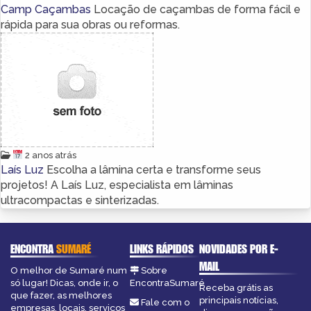
Camp Caçambas
Locação de caçambas de forma fácil e
rápida para sua obras ou reformas.
2 anos atrás
Laís Luz
Escolha a lâmina certa e transforme seus
projetos! A Laís Luz, especialista em lâminas
ultracompactas e sinterizadas.
ENCONTRA
SUMARÉ
LINKS RÁPIDOS
NOVIDADES POR E-
MAIL
O melhor de Sumaré num
Sobre
só lugar! Dicas, onde ir, o
EncontraSumaré
Receba grátis as
que fazer, as melhores
principais notícias,
Fale com o
empresas, locais, serviços