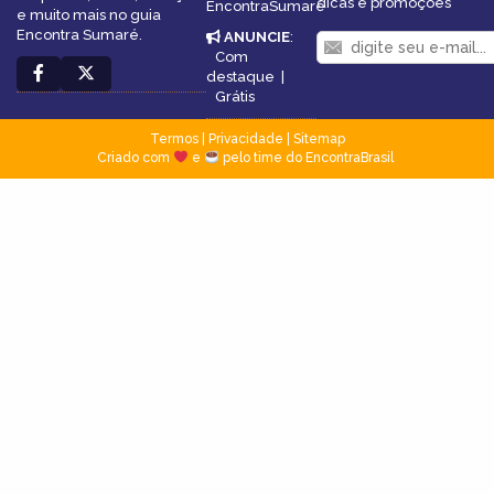
dicas e promoções
EncontraSumaré
e muito mais no guia
Encontra Sumaré.
ANUNCIE
:
Com
destaque
|
Grátis
Termos
|
Privacidade
|
Sitemap
Criado com
e
pelo time do EncontraBrasil