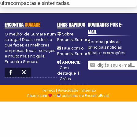
ultracompactas e sinterizadas.
ENCONTRA
SUMARÉ
LINKS RÁPIDOS
NOVIDADES POR E-
MAIL
O melhor de Sumaré num
Sobre
só lugar! Dicas, onde ir, o
EncontraSumaré
Receba grátis as
que fazer, as melhores
principais notícias,
Fale com o
empresas, locais, serviços
dicas e promoções
EncontraSumaré
e muito mais no guia
Encontra Sumaré.
ANUNCIE
:
Com
destaque
|
Grátis
Termos
|
Privacidade
|
Sitemap
Criado com
e
pelo time do EncontraBrasil