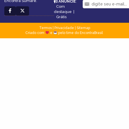
Encontra Sumaré.
ANUNCIE
:
Com
destaque
|
Grátis
Termos
|
Privacidade
|
Sitemap
Criado com
e
pelo time do EncontraBrasil