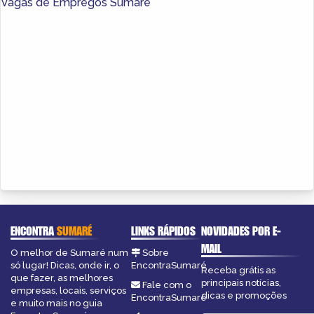
Vagas de Empregos Sumaré
ENCONTRA
SUMARÉ
LINKS RÁPIDOS
NOVIDADES POR E-
MAIL
O melhor de Sumaré num
Sobre
só lugar! Dicas, onde ir, o
EncontraSumaré
Receba grátis as
que fazer, as melhores
principais notícias,
Fale com o
empresas, locais, serviços
dicas e promoções
EncontraSumaré
e muito mais no guia