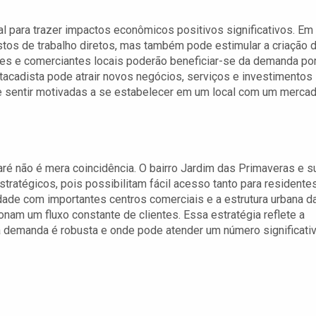
 para trazer impactos econômicos positivos significativos. Em
stos de trabalho diretos, mas também pode estimular a criação 
s e comerciantes locais poderão beneficiar-se da demanda po
tacadista pode atrair novos negócios, serviços e investimentos
e sentir motivadas a se estabelecer em um local com um merca
ré não é mera coincidência. O bairro Jardim das Primaveras e s
tratégicos, pois possibilitam fácil acesso tanto para residente
dade com importantes centros comerciais e a estrutura urbana d
nam um fluxo constante de clientes. Essa estratégia reflete a
 demanda é robusta e onde pode atender um número significati