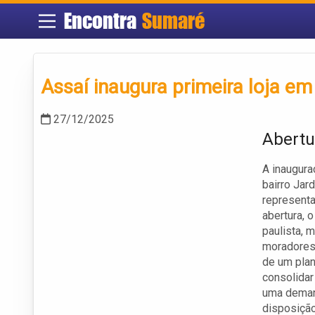
Encontra
Sumaré
Assaí inaugura primeira loja e
27/12/2025
Abertu
A inaugura
bairro Jar
representa
abertura, 
paulista,
moradores 
de um pla
consolidar
uma demand
disposição