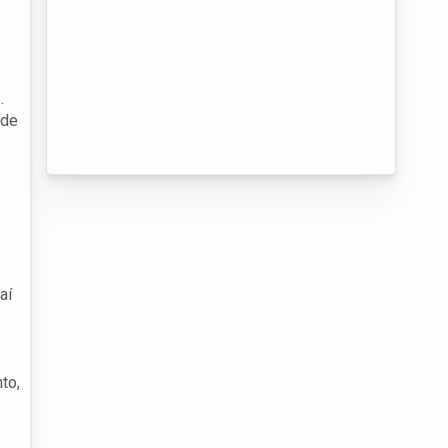
.
ade
aí
to,