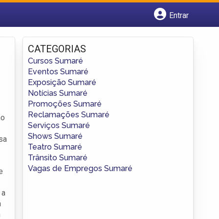
Entrar
Cadastrar empresa
Fazer login
CATEGORIAS
Criar conta
Cursos Sumaré
Eventos Sumaré
Exposição Sumaré
Notícias Sumaré
Promoções Sumaré
Reclamações Sumaré
no
Serviços Sumaré
Shows Sumaré
sa
Teatro Sumaré
Trânsito Sumaré
Vagas de Empregos Sumaré
e
 a
a
m