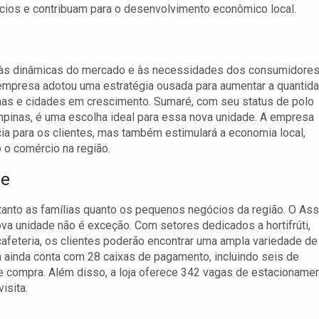
ios e contribuam para o desenvolvimento econômico local.
a às dinâmicas do mercado e às necessidades dos consumidores
 empresa adotou uma estratégia ousada para aumentar a quantid
anas e cidades em crescimento. Sumaré, com seu status de polo
ampinas, é uma escolha ideal para essa nova unidade. A empresa
cia para os clientes, mas também estimulará a economia local,
o comércio na região.
de
 tanto as famílias quanto os pequenos negócios da região. O Ass
ova unidade não é exceção. Com setores dedicados a hortifrúti,
afeteria, os clientes poderão encontrar uma ampla variedade de
a ainda conta com 28 caixas de pagamento, incluindo seis de
de compra. Além disso, a loja oferece 342 vagas de estacionamen
isita.