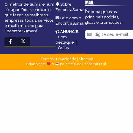
MAIL
O melhor de Sumaré num
Sobre
só lugar! Dicas, onde ir, o
EncontraSumaré
Receba grátis as
que fazer, as melhores
principais notícias,
Fale com o
empresas, locais, serviços
dicas e promoções
EncontraSumaré
e muito mais no guia
Encontra Sumaré.
ANUNCIE
:
Com
destaque
|
Grátis
Termos
|
Privacidade
|
Sitemap
Criado com
e
pelo time do EncontraBrasil