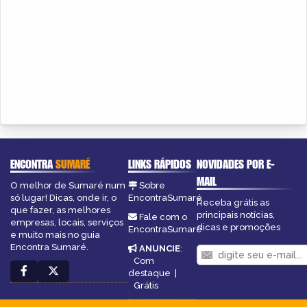
ENCONTRA
SUMARÉ
LINKS RÁPIDOS
NOVIDADES POR E-
MAIL
O melhor de Sumaré num
Sobre
só lugar! Dicas, onde ir, o
EncontraSumaré
Receba grátis as
que fazer, as melhores
principais notícias,
Fale com o
empresas, locais, serviços
dicas e promoções
EncontraSumaré
e muito mais no guia
Encontra Sumaré.
ANUNCIE
:
Com
destaque
|
Grátis