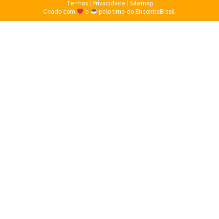
Termos
|
Privacidade
|
Sitemap
Criado com
e
pelo time do EncontraBrasil