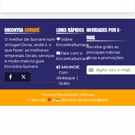
ENCONTRA
SUMARÉ
LINKS RÁPIDOS
NOVIDADES POR E-
MAIL
O melhor de Sumaré num
Sobre
só lugar! Dicas, onde ir, o
EncontraSumaré
Receba grátis as
que fazer, as melhores
principais notícias,
Fale com o
empresas, locais, serviços
dicas e promoções
EncontraSumaré
e muito mais no guia
Encontra Sumaré.
ANUNCIE
:
Com
destaque
|
Grátis
Termos
|
Privacidade
|
Sitemap
Criado com
e
pelo time do EncontraBrasil