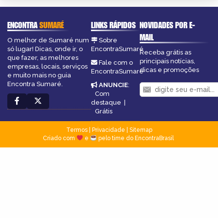
ENCONTRA
SUMARÉ
LINKS RÁPIDOS
NOVIDADES POR E-
MAIL
O melhor de Sumaré num
Sobre
só lugar! Dicas, onde ir, o
EncontraSumaré
Receba grátis as
que fazer, as melhores
principais notícias,
Fale com o
empresas, locais, serviços
dicas e promoções
EncontraSumaré
e muito mais no guia
Encontra Sumaré.
ANUNCIE
:
Com
destaque
|
Grátis
Termos
|
Privacidade
|
Sitemap
Criado com
e
pelo time do EncontraBrasil