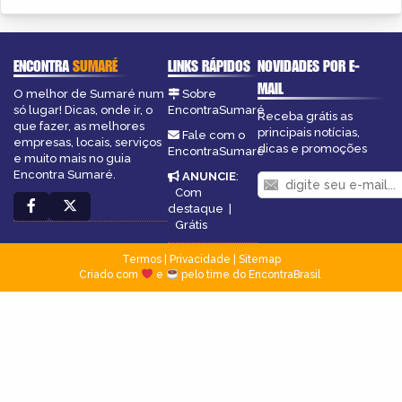
ENCONTRA
SUMARÉ
LINKS RÁPIDOS
NOVIDADES POR E-
MAIL
O melhor de Sumaré num
Sobre
só lugar! Dicas, onde ir, o
EncontraSumaré
Receba grátis as
que fazer, as melhores
principais notícias,
Fale com o
empresas, locais, serviços
dicas e promoções
EncontraSumaré
e muito mais no guia
Encontra Sumaré.
ANUNCIE
:
Com
destaque
|
Grátis
Termos
|
Privacidade
|
Sitemap
Criado com
e
pelo time do EncontraBrasil