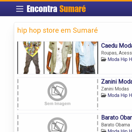
Encontra
Sumaré
hip hop store em Sumaré
Caedu Mod
Roupas, Acessó
Moda Hip 
Zanini Mod
Zanini Modas
Moda Hip 
Barato Oba
Barato Obama
Moda Hip 