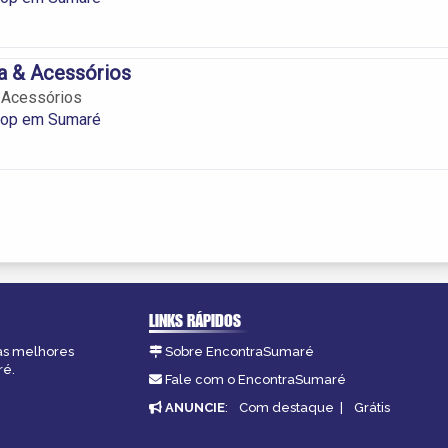
a & Acessórios
 Acessórios
Hop em Sumaré
LINKS RÁPIDOS
 as melhores
Sobre EncontraSumaré
ré.
Fale com o EncontraSumaré
ANUNCIE
:
Com destaque
|
Grátis