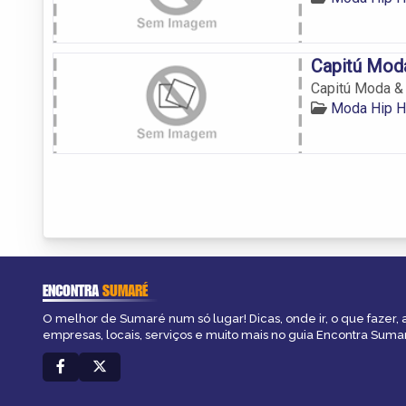
Capitú Mod
Capitú Moda &
Moda Hip 
ENCONTRA
SUMARÉ
O melhor de Sumaré num só lugar! Dicas, onde ir, o que fazer,
empresas, locais, serviços e muito mais no guia Encontra Suma