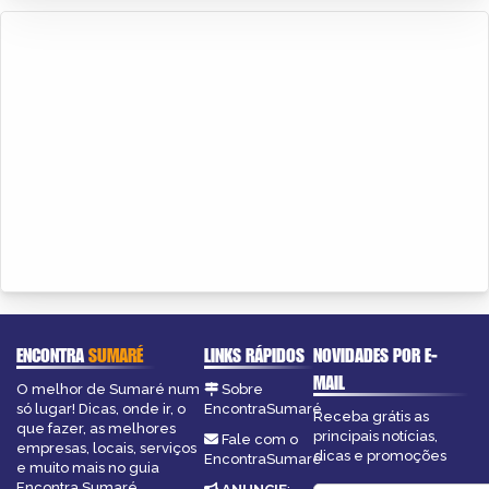
ENCONTRA
SUMARÉ
LINKS RÁPIDOS
NOVIDADES POR E-
MAIL
O melhor de Sumaré num
Sobre
só lugar! Dicas, onde ir, o
EncontraSumaré
Receba grátis as
que fazer, as melhores
principais notícias,
Fale com o
empresas, locais, serviços
dicas e promoções
EncontraSumaré
e muito mais no guia
Encontra Sumaré.