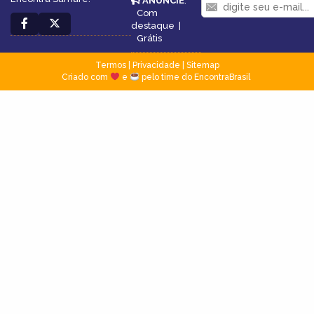
ANUNCIE
:
Com
destaque
|
Grátis
Termos
|
Privacidade
|
Sitemap
Criado com
e
pelo time do EncontraBrasil