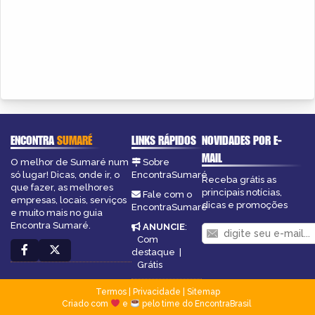
ENCONTRA
SUMARÉ
LINKS RÁPIDOS
NOVIDADES POR E-
MAIL
O melhor de Sumaré num
Sobre
só lugar! Dicas, onde ir, o
EncontraSumaré
Receba grátis as
que fazer, as melhores
principais notícias,
Fale com o
empresas, locais, serviços
dicas e promoções
EncontraSumaré
e muito mais no guia
Encontra Sumaré.
ANUNCIE
:
Com
destaque
|
Grátis
Termos
|
Privacidade
|
Sitemap
Criado com
e
pelo time do EncontraBrasil