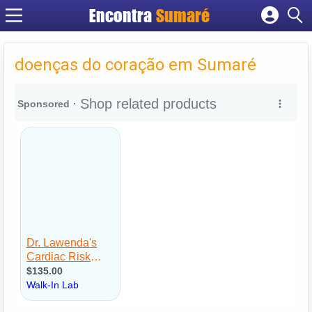
Encontra
Sumaré
Cadastrar empresa
Fazer login
doenças do coração em Sumaré
Criar conta