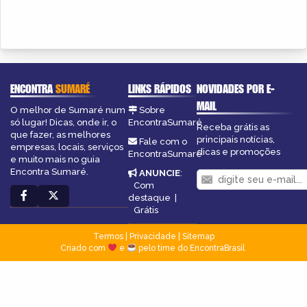
ENCONTRA
SUMARÉ
LINKS RÁPIDOS
NOVIDADES POR E-
MAIL
O melhor de Sumaré num
Sobre
só lugar! Dicas, onde ir, o
EncontraSumaré
Receba grátis as
que fazer, as melhores
principais notícias,
Fale com o
empresas, locais, serviços
dicas e promoções
EncontraSumaré
e muito mais no guia
Encontra Sumaré.
ANUNCIE
:
Com
destaque
|
Grátis
Termos
|
Privacidade
|
Sitemap
Criado com
e
pelo time do EncontraBrasil