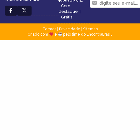
ANUNCIE
:
Com
destaque
|
Grátis
Termos
|
Privacidade
|
Sitemap
Criado com
e
pelo time do EncontraBrasil