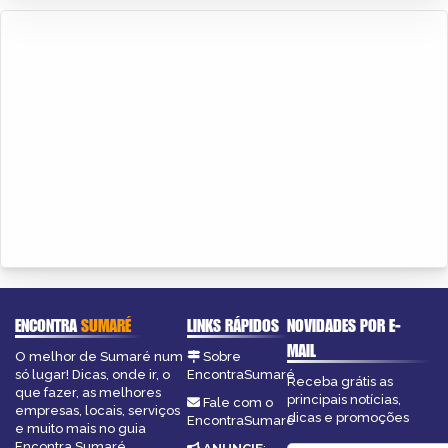
ENCONTRA
SUMARÉ
LINKS RÁPIDOS
NOVIDADES POR E-
MAIL
O melhor de Sumaré num
Sobre
só lugar! Dicas, onde ir, o
EncontraSumaré
Receba grátis as
que fazer, as melhores
principais notícias,
Fale com o
empresas, locais, serviços
dicas e promoções
EncontraSumaré
e muito mais no guia
Encontra Sumaré.