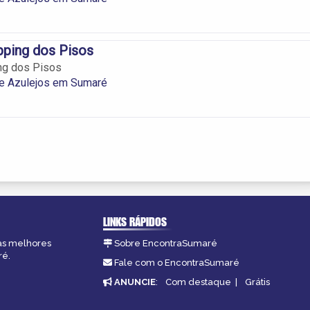
pping dos Pisos
ng dos Pisos
de Azulejos em Sumaré
LINKS RÁPIDOS
 as melhores
Sobre EncontraSumaré
ré.
Fale com o EncontraSumaré
ANUNCIE
:
Com destaque
|
Grátis