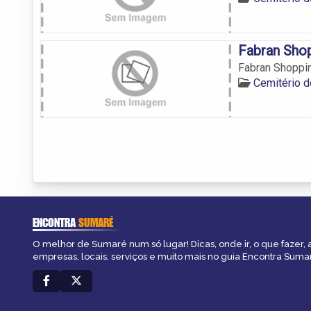
Fabran Sho
Fabran Shoppi
Cemitério 
ENCONTRA
SUMARÉ
O melhor de Sumaré num só lugar! Dicas, onde ir, o que fazer,
empresas, locais, serviços e muito mais no guia Encontra Suma