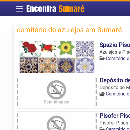
Encontra
Sumaré
cemitério de azulejos em Sumaré
Spazio Pis
Azulejos e Pis
Cemitério 
Depósito de
Depósito de Ma
Cemitério 
Pisofer Pis
Pisofer Pisos
Cemitério 