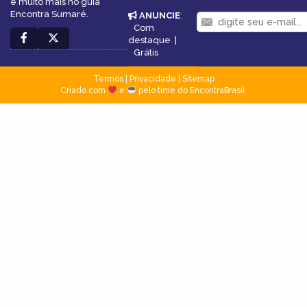
e muito mais no guia
Encontra Sumaré.
ANUNCIE
:
Com
destaque
|
Grátis
Termos
|
Privacidade
|
Sitemap
Criado com
e
pelo time do EncontraBrasil