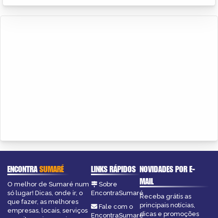
ENCONTRA
SUMARÉ
LINKS RÁPIDOS
NOVIDADES POR E-
MAIL
O melhor de Sumaré num
Sobre
só lugar! Dicas, onde ir, o
EncontraSumaré
Receba grátis as
que fazer, as melhores
principais notícias,
Fale com o
empresas, locais, serviços
dicas e promoções
EncontraSumaré