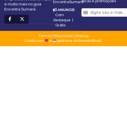
dicas e promoções
EncontraSumaré
e muito mais no guia
Encontra Sumaré.
ANUNCIE
:
Com
destaque
|
Grátis
Termos
|
Privacidade
|
Sitemap
Criado com
e
pelo time do EncontraBrasil