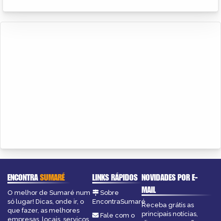
ENCONTRA
SUMARÉ
LINKS RÁPIDOS
NOVIDADES POR E-
MAIL
O melhor de Sumaré num
Sobre
só lugar! Dicas, onde ir, o
EncontraSumaré
Receba grátis as
que fazer, as melhores
principais notícias,
Fale com o
empresas, locais, serviços