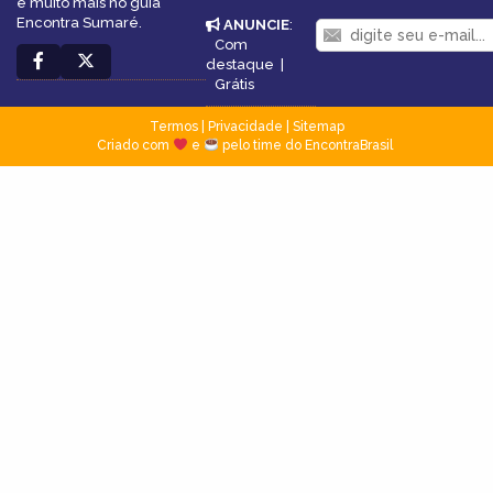
e muito mais no guia
Encontra Sumaré.
ANUNCIE
:
Com
destaque
|
Grátis
Termos
|
Privacidade
|
Sitemap
Criado com
e
pelo time do EncontraBrasil