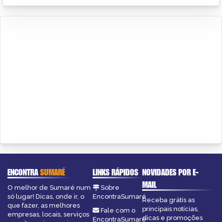
ENCONTRA
SUMARÉ
LINKS RÁPIDOS
NOVIDADES POR E-
MAIL
O melhor de Sumaré num
Sobre
só lugar! Dicas, onde ir, o
EncontraSumaré
Receba grátis as
que fazer, as melhores
principais notícias,
Fale com o
empresas, locais, serviços
dicas e promoções
EncontraSumaré